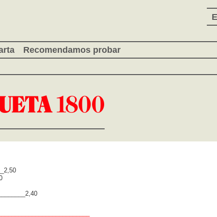
E
arta
Recomendamos probar
_2,50
0
________2,40
_______
_______
___
_____
_____