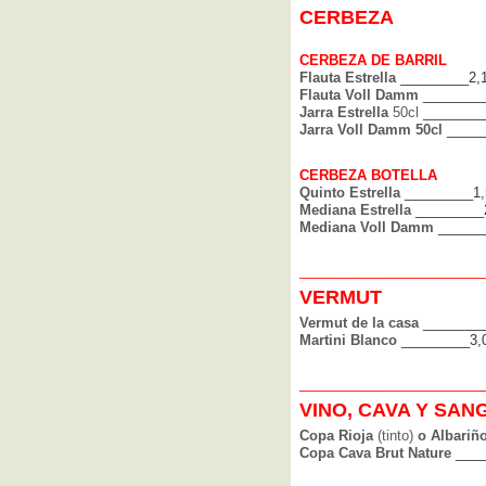
CERBEZA
CERBEZA DE BARRIL
Flauta Estrella
_________2,
Flauta Voll Damm
________
Jarra Estrella
50cl
________
Jarra Voll Damm 50cl
_____
CERBEZA BOTELLA
Quinto Estrella
_________1,
Mediana Estrella
_________
Mediana Voll Damm
______
_______________
_____
____
VERMUT
Vermut de la casa
________
Martini Blanco
_________3,
_______________
_____
____
VINO, CAVA Y SAN
Copa Rioja
(tinto)
o Albariñ
Copa Cava Brut Nature
____