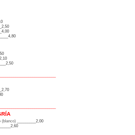
10
_2,50
_4,00
____4,80
50
2,10
___2,50
_______
_______
___
_____
_____
_2,70
00
_______
_______
___
_____
_____
GRÍA
o
(blanco)
_________2,00
_____2,60