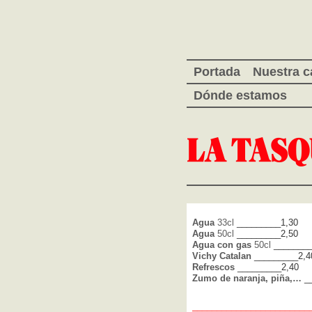
Portada
Nuestra c
Dónde estamos
Agua
33cl
_________1,30
Agua
50cl
_________2,50
Agua con gas
50cl
________
Vichy Catalan
_________2,4
Refrescos
_________2,40
Zumo de naranja, piña,…
_
_______________
_____
____