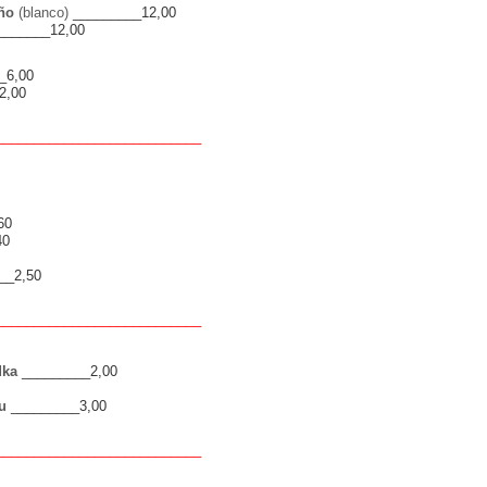
iño
(blanco)
_________12,00
_______12,00
_6,00
2,00
_______
_______
___
_____
_____
60
40
__2,50
_______
_______
___
_____
_____
odka
_________2,00
hu
_________3,00
_______
_______
___
_____
_____