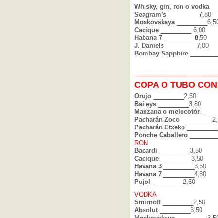
Whisky, gin, ron o vodka
__
Seagram’s
_________7
,80
Moskovskaya
_________
6,5
Cacique
_________
6,00
Habana 7
_________8
,50
J. Daniels
_________
7,00
Bombay Sapphire
________
_______________
_____
____
COPA O TUBO CON
Orujo
_________
2,50
Baileys
_________
3,80
Manzana o melocotón
____
Pacharán Zoco
_________
2
Pacharán Etxeko
_________
Ponche Caballero
________
RON
Bacardi
_________
3,50
Cacique
_________
3,50
Havana 3
_________
3,50
Havana 7
_________
4,80
Pujol
_________
2,50
VODKA
Smirnoff
_________
2,50
Absolut
_________
3,50
Moskovskaya
_________
3,5