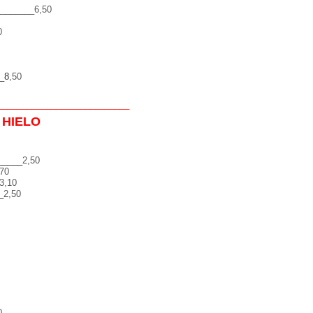
_______
6,50
0
_8
,50
_______
_______
___
_____
_____
 HIELO
_____
2,50
,70
3,10
_
2,50
0